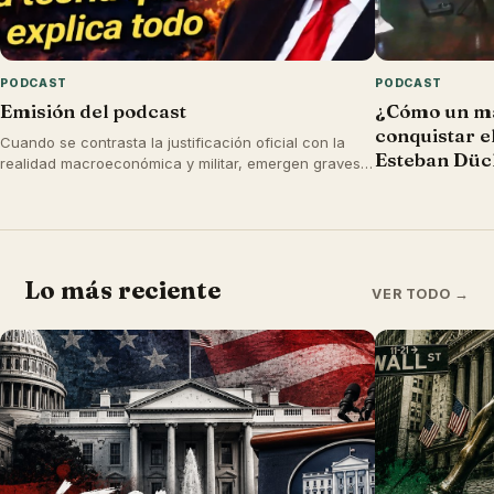
PODCAST
PODCAST
Emisión del podcast
¿Cómo un ma
conquistar e
Cuando se contrasta la justificación oficial con la
Esteban Düc
realidad macroeconómica y militar, emergen graves
contradicciones que hacen dudar del "sentido" de la
guerra.
Lo más reciente
VER TODO →