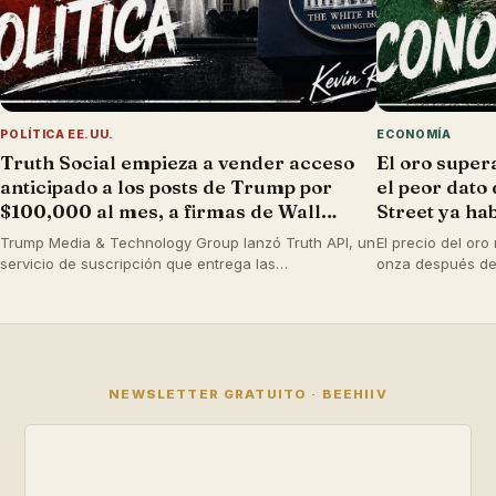
POLÍTICA EE.UU.
ECONOMÍA
Truth Social empieza a vender acceso
El oro super
anticipado a los posts de Trump por
el peor dato
$100,000 al mes, a firmas de Wall
Street ya ha
Street que operan con sus palabras
histórico
Trump Media & Technology Group lanzó Truth API, un
El precio del oro
servicio de suscripción que entrega las
onza después de 
publicaciones del presidente y otras nueve cuentas
mostrara una pé
influyentes a clientes institucionales antes que al
de trabajo. J.P.
público general. El acceso anticipado, dirigido a
sus pronósticos 
firmas de trading de alta frecuencia, cuesta $100,000
los $6,300 por o
mensuales.
NEWSLETTER GRATUITO · BEEHIIV