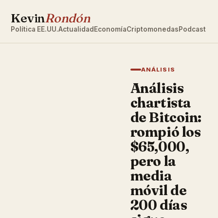
Kevin
Rondón
Política EE.UU.
Actualidad
Economía
Criptomonedas
Podcast
ANÁLISIS
Análisis
chartista
de Bitcoin:
rompió los
$65,000,
pero la
media
móvil de
200 días